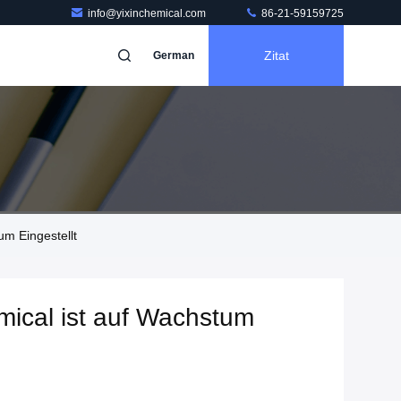
info@yixinchemical.com
86-21-59159725
Zitat
German
m Eingestellt
mical ist auf Wachstum