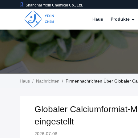
Shanghai Yixin Chemical Co., Ltd.
Haus
Produkte
Haus
/
Nachrichten
/
Firmennachrichten Über Globaler Cal
Globaler Calciumformiat-M
eingestellt
2026-07-06