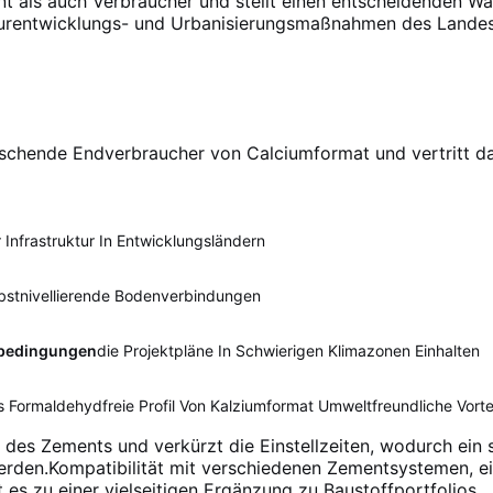
t als auch Verbraucher und stellt einen entscheidenden W
kturentwicklungs- und Urbanisierungsmaßnahmen des Landes
rrschende Endverbraucher von Calciumformat und vertritt 
Infrastruktur In Entwicklungsländern
bstnivellierende Bodenverbindungen
rbedingungen
Die Projektpläne In Schwierigen Klimazonen Einhalten
s Formaldehydfreie Profil Von Kalziumformat Umweltfreundliche Vortei
des Zements und verkürzt die Einstellzeiten, wodurch ein 
werden.Kompatibilität mit verschiedenen Zementsystemen, e
 es zu einer vielseitigen Ergänzung zu Baustoffportfolios
.