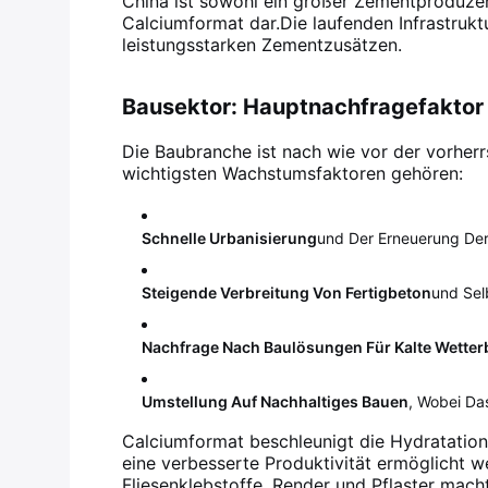
China ist sowohl ein großer Zementproduzen
Calciumformat dar.Die laufenden Infrastru
leistungsstarken Zementzusätzen
.
Bausektor: Hauptnachfragefaktor
Die Baubranche ist nach wie vor der vorhe
wichtigsten Wachstumsfaktoren gehören:
Schnelle Urbanisierung
Und Der Erneuerung Der 
Steigende Verbreitung Von Fertigbeton
Und Sel
Nachfrage Nach Baulösungen Für Kalte Wette
Umstellung Auf Nachhaltiges Bauen
, Wobei Da
Calciumformat beschleunigt die Hydratation 
eine verbesserte Produktivität ermöglicht 
Fliesenklebstoffe, Render und Pflaster macht