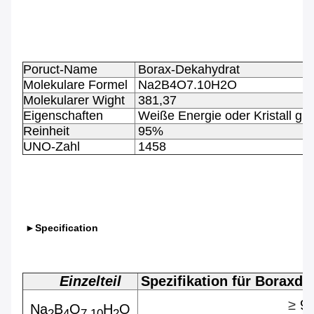
Poruct-Name
Borax-Dekahydrat
Molekulare Formel
Na2B4O7.10H2O
Molekularer Wight
381,37
Eigenschaften
Weiße Energie oder Kristall gra
Reinheit
95%
UNO-Zahl
1458
►Specification
Einzelteil
Spezifikation für Boraxd
≥
9
Na
B
O
H
O
2
4
7,10
2