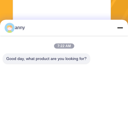
anny
Senden
7:22 AM
Good day, what product are you looking for?
Shanghai Yixin Chemical Co., Ltd.
info@yixinchemical.com
86-21-59159725
Kein .818 Tianzhu Rd, Jiadin
g-Bezirk, Shanghai, China