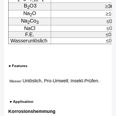
B
O3
≥
36
2
Na
O
≥16
2
Na
Co
≤0.
2
3
NaCl
≤0.
F.E.
≤0.
Wasserunlöslich
≤0.
►Features
Unlöslich, Pro-Umwelt
Insekt-Prüfen.
Wasser
,
►Application
Korrosionshemmung