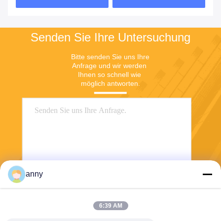
Senden Sie Ihre Untersuchung
Bitte senden Sie uns Ihre 
Anfrage und wir werden 
Ihnen so schnell wie 
möglich antworten.
anny
Senden
6:39 AM