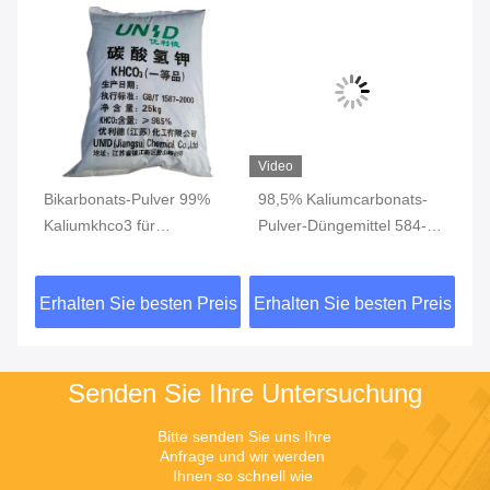
Video
Bikarbonats-Pulver 99%
98,5% Kaliumcarbonats-
99
Kaliumkhco3 für
Pulver-Düngemittel 584-
Ka
Lebensmittel-Zusatzstoff
08-7
al
3
Sc
eis
Erhalten Sie besten Preis
Erhalten Sie besten Preis
Er
Zu
Senden Sie Ihre Untersuchung
Bitte senden Sie uns Ihre 
Anfrage und wir werden 
Ihnen so schnell wie 