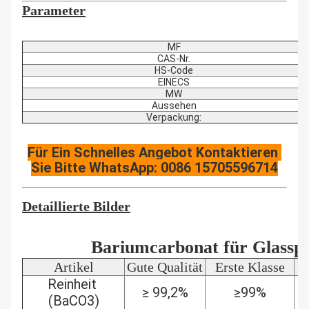
Parameter
MF
CAS-Nr.
HS-Code
EINECS
MW
Aussehen
Verpackung:
Für Ein Schnelles Angebot Kontaktieren 
Sie Bitte WhatsApp: 0086 15705596714
Detaillierte Bilder
Bariumcarbonat für Glasspe
Artikel
Gute Qualität
Erste Klasse
Reinheit 
≥ 99,2%
≥99%
(BaCO3)