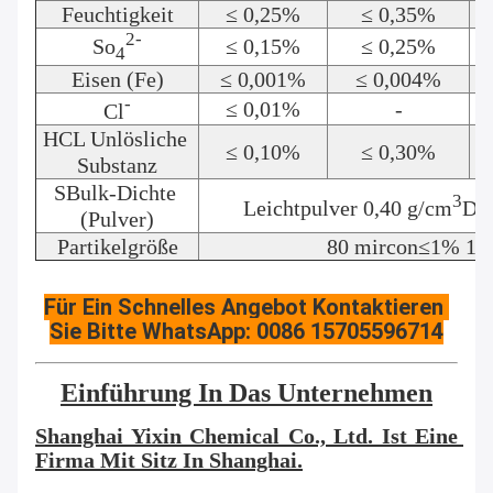
Feuchtigkeit
≤ 0,25%
≤ 0,35%
2-
So
≤ 0,15%
≤ 0,25%
4
Eisen (Fe)
≤ 0,001%
≤ 0,004%
-
≤ 0,01%
-
Cl
HCL Unlösliche 
≤ 0,10%
≤ 0,30%
Substanz
SBulk-Dichte 
3
Leichtpulver 0,40 g/cm
Dic
(Pulver)
Partikelgröße
80 mircon≤1% 15
Für Ein Schnelles Angebot Kontaktieren 
Sie Bitte WhatsApp: 0086 15705596714
Einführung In Das Unternehmen
Shanghai Yixin Chemical Co., Ltd. Ist Eine 
Firma Mit Sitz In Shanghai.