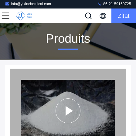
info@yixinchemical.com
86-21-59159725
Zitat
Produits