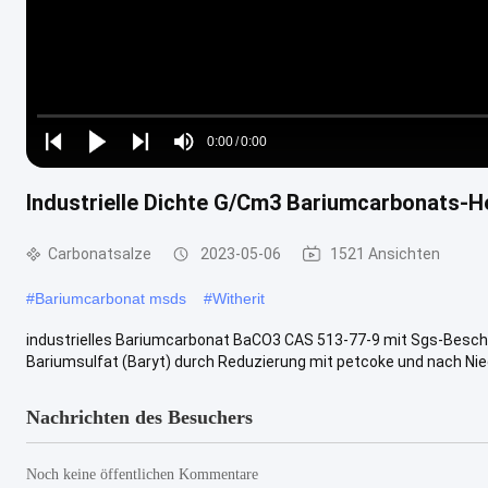
Loaded
:
0%
0:00
/
0:00
Play
Play
Play
Mute
Current
Duration
next
next
Industrielle Dichte G/Cm3 Bariumcarbonats-H
Time
Carbonatsalze
2023-05-06
1521 Ansichten
#
Bariumcarbonat msds
#
Witherit
industrielles Bariumcarbonat BaCO3 CAS 513-77-9 mit Sgs-Besche
Bariumsulfat (Baryt) durch Reduzierung mit petcoke und nach Nied
Nachrichten des Besuchers
Noch keine öffentlichen Kommentare