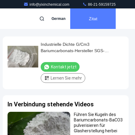
info@yixinchemical.com
86-21-59159725
Zitat
German
Industrielle Dichte G/Cm3
Bariumcarbonats-Hersteller SGS-
Bescheinigungs-4,286
Kontakt jetzt
Lernen Sie mehr
In Verbindung stehende Videos
Führen Sie Kugeln des
Bariumcarbonats-BaCO3
pulverisieren für
Glasherstellung herbei