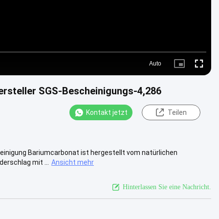
Auto
Picture-
Fullscre
in-
Picture
ersteller SGS-Bescheinigungs-4,286
Kontakt jetzt
Teilen
inigung Bariumcarbonat ist hergestellt vom natürlichen
erschlag mit ...
Ansicht mehr
Hinterlassen Sie eine Nachricht.