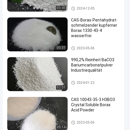
Barium Carbonate Powder
00:45
2024-12-05
CAS-Borax-Pentahydrat-
schmelzender kupferner
Borax 1330-43-4
wasserfrei
en
Barium Carbonate Powder
00:31
2023-05-06
990,2% Reinheit BaCO3
Bariumcarbonatpulver
Industriequalität
Barium Carbonate Powder
2024-01-22
02:01
CAS 10043-35-3 H3BO3
Crystal Soluble Borax
Acid Powder
Barium Carbonate Powder
2023-05-06
00:14