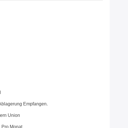
l
Ablagerung Empfangen.
stern Union
 Pro Monat