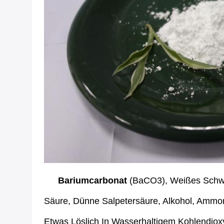
Bariumcarbonat
(BaCO3), Weißes Schwer
Säure, Dünne Salpetersäure, Alkohol, Ammo
Etwas Löslich In Wasserhaltigem Kohlendio