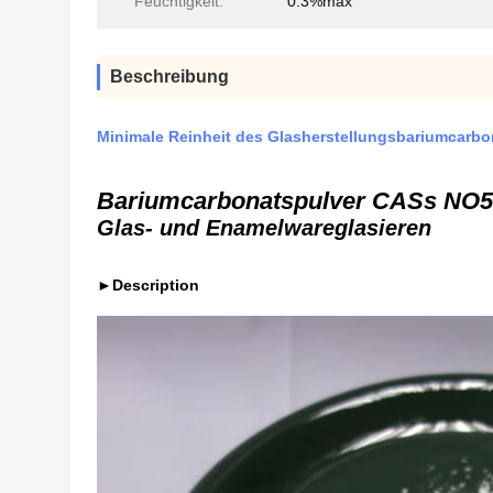
Feuchtigkeit:
0.3%max
Beschreibung
Minimale Reinheit des Glasherstellungsbariumcarb
Bariumcarbonatspulver CASs NO5
Glas- und Enamelwareglasieren
►Description