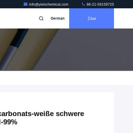
info@yixinchemical.com
86-21-59159725
Zitat
German
carbonats-weiße schwere
d-99%