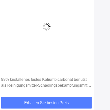
99% kristallenes festes Kaliumbicarbonat benutzt
Hig
als Reinigungsmittel-Schädlingsbekämpfungsmittel-
Whi
Zufuhren
25k
Erhalten Sie besten Preis