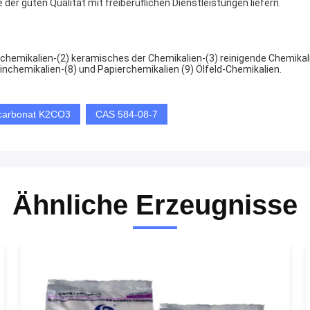
der guten Qualität mit freiberuflichen Dienstleistungen liefern.
chemikalien-(2) keramisches der Chemikalien-(3) reinigende Chemikali
inchemikalien-(8) und Papierchemikalien (9) Ölfeld-Chemikalien.
mcarbonat K2CO3
CAS 584-08-7
Ähnliche Erzeugnisse