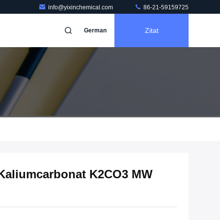
info@yixinchemical.com
86-21-59159725
Zitat
German
% Kaliumcarbonat K2CO3 MW