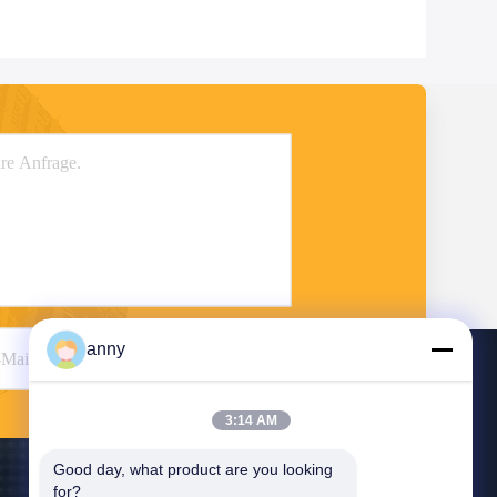
anny
Senden
3:14 AM
Good day, what product are you looking 
for?