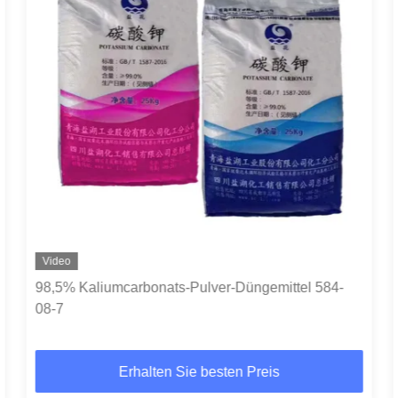
Video
98,5% Kaliumcarbonats-Pulver-Düngemittel 584-
08-7
Erhalten Sie besten Preis