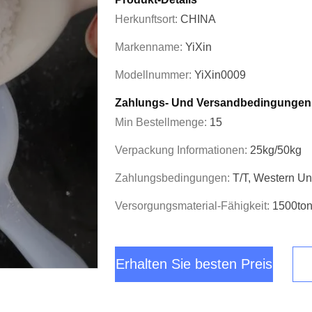
Herkunftsort:
CHINA
Markenname:
YiXin
Modellnummer:
YiXin0009
Zahlungs- Und Versandbedingungen
Min Bestellmenge:
15
Verpackung Informationen:
25kg/50kg
Zahlungsbedingungen:
T/T, Western U
Versorgungsmaterial-Fähigkeit:
1500to
Erhalten Sie besten Preis