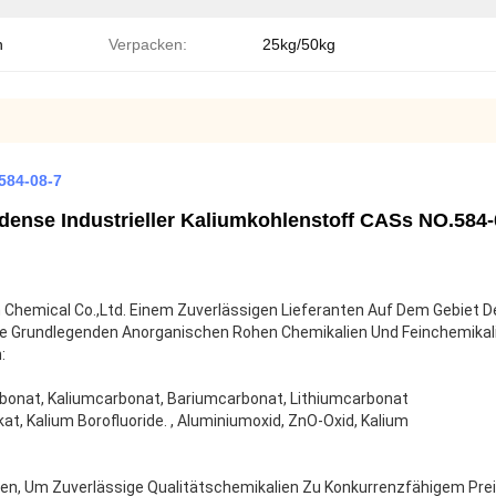
n
Verpacken:
25kg/50kg
584-08-7
nse Industrieller Kaliumkohlenstoff CASs NO.584-0
in Chemical Co.,Ltd. Einem Zuverlässigen Lieferanten Auf Dem Gebiet
ile Grundlegenden Anorganischen Rohen Chemikalien Und Feinchemikal
:
arbonat, Kaliumcarbonat, Bariumcarbonat, Lithiumcarbonat
ikat, Kalium Borofluoride. , Aluminiumoxid, ZnO-Oxid, Kalium
en, Um Zuverlässige Qualitätschemikalien Zu Konkurrenzfähigem Preis 