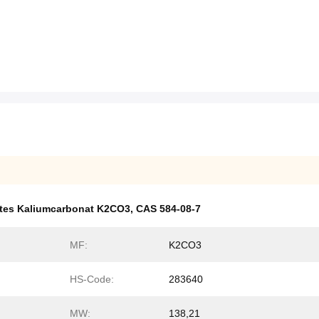
rtes Kaliumcarbonat K2CO3
,
CAS 584-08-7
MF:
K2CO3
HS-Code:
283640
MW:
138,21