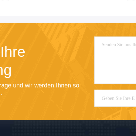
Ihre
ng
rage und wir werden Ihnen so 
.