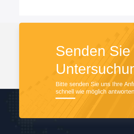
Senden Sie 
Untersuchu
Bitte senden Sie uns Ihre Anf
schnell wie möglich antworten