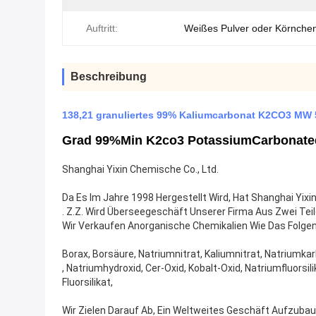
Auftritt:
Weißes Pulver oder Körnche
Beschreibung
138,21 granuliertes 99% Kaliumcarbonat K2CO3 MW 
Grad 99%min K2co3 PotassiumCarbonatede
Shanghai Yixin Chemische Co., Ltd.
Da Es Im Jahre 1998 Hergestellt Wird, Hat Shanghai Yix
. Z.Z. Wird Überseegeschäft Unserer Firma Aus Zwei Te
Wir Verkaufen Anorganische Chemikalien Wie Das Folgen
Borax, Borsäure, Natriumnitrat, Kaliumnitrat, Natriumk
, Natriumhydroxid, Cer-Oxid, Kobalt-Oxid, Natriumfluorsil
Fluorsilikat,
Wir Zielen Darauf Ab, Ein Weltweites Geschäft Aufzubau