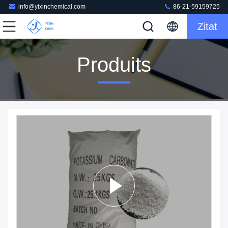
info@yixinchemical.com
86-21-59159725
Zitat
Produits