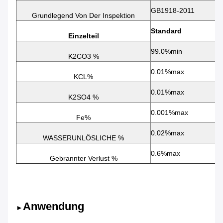
GB1918-2011
Grundlegend Von Der Inspektion
Standard
Einzelteil
99.0%min
K2CO3 %
0.01%max
KCL%
0.01%max
K2SO4 %
0.001%max
Fe%
0.02%max
WASSERUNLÖSLICHE %
0.6%max
Gebrannter Verlust %
Anwendung
►