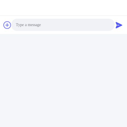
Photo
Treten Sie mit mir frei in Verbindung
Video Call
Audio Call
E-Mail: Sales02@yixinchemical.com