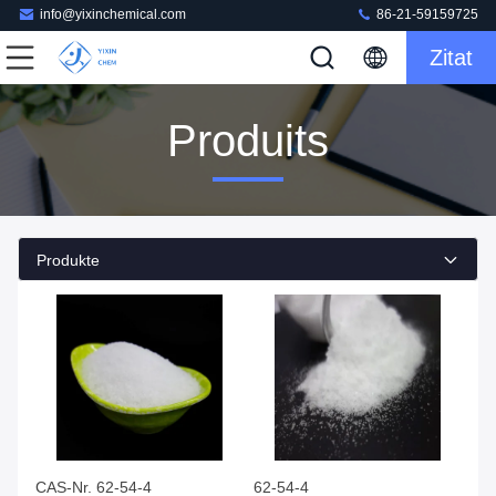
info@yixinchemical.com
86-21-59159725
Zitat
Produits
Produkte
CAS-Nr. 62-54-4
62-54-4