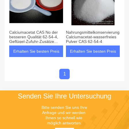
Calciumacetat CAS No der
Nahrungsmittelkonservierungsmitte
besseren Qualität 62-54-4,
Calciumacetat-wasserfreies
Geflügel-Zufuhr-Zusätze
Pulver CAS 62-54-4
C4H6CaO4
Erhalten Sie besten Preis
Erhalten Sie besten Preis
1
Senden Sie Ihre Untersuchung
Bitte senden Sie uns Ihre 
Anfrage und wir werden 
Ihnen so schnell wie 
möglich antworten.