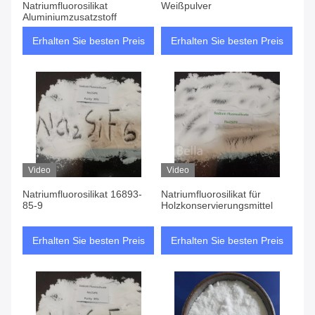
Natriumfluorosilikat
Weißpulver
Aluminiumzusatzstoff
Erhalten Sie besten Preis
Erhalten Sie besten Preis
Video
Video
Natriumfluorosilikat 16893-
Natriumfluorosilikat für
85-9
Holzkonservierungsmittel
Erhalten Sie besten Preis
Erhalten Sie besten Preis