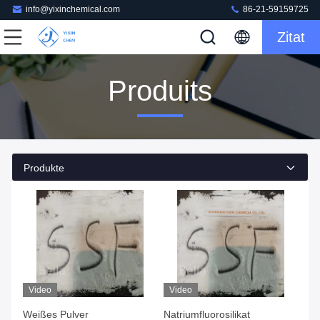
info@yixinchemical.com
86-21-59159725
Zitat
Produits
Produkte
Video
Video
Weißes Pulver
Natriumfluorosilikat