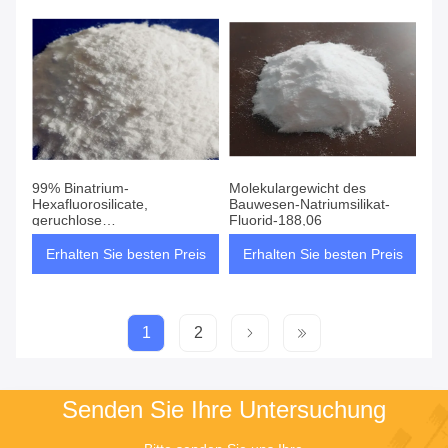
99% Binatrium-
Molekulargewicht des
Hexafluorosilicate,
Bauwesen-Natriumsilikat-
geruchlose
Fluorid-188,06
Natriumsilikofluorid-
Lieferanten
Erhalten Sie besten Preis
Erhalten Sie besten Preis
1
2
Senden Sie Ihre Untersuchung