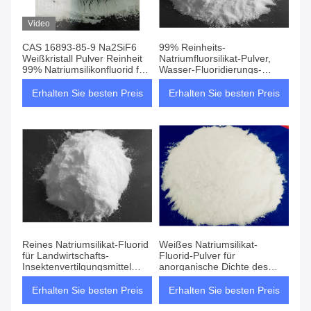
Video
CAS 16893-85-9 Na2SiF6
99% Reinheits-
Weißkristall Pulver Reinheit
Natriumfluorsilikat-Pulver,
99% Natriumsilikonfluorid für
Wasser-Fluoridierungs-
Borosilikatglas
Zement Na2sif6
Erhalten Sie besten Preis
Erhalten Sie besten Preis
Reines Natriumsilikat-Fluorid
Weißes Natriumsilikat-
für Landwirtschafts-
Fluorid-Pulver für
Insektenvertilgungsmittel
anorganische Dichte des
CAS 16893 85 9
Material-2,68
Erhalten Sie besten Preis
Erhalten Sie besten Preis