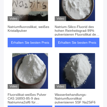
Video
Video
Natriumfluorosilikat, weißes
Natrium-Silico-Fluorid des
Kristallpulver
hohen Reinheitsgrad-99%
pulverisieren Fluorsilikat des
Natriumna2sif6
Erhalten Sie besten Preis
Erhalten Sie besten Preis
Video
Video
Fluorsilikat-weißes Pulver
Wasserbehandlungs-
CAS 16893-85-9 des
Natriumfluorsilikat
Natriumna2sif6 für
pulverisieren SSF Na2SiF6
Wasserbehandlung