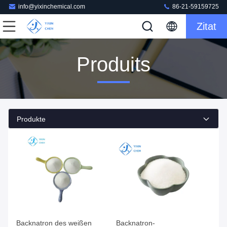
info@yixinchemical.com
86-21-59159725
Zitat
Produits
Produkte
Backnatron des weißen
Backnatron-