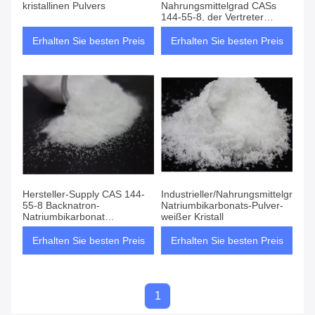
kristallinen Pulvers
Nahrungsmittelgrad CASs
144-55-8, der Vertreter
Powder Sodium Bicarbonate
säuert
Erhalten Sie besten Preis
Erhalten Sie besten Preis
Hersteller-Supply CAS 144-
Industrieller/Nahrungsmittelgrad-
55-8 Backnatron-
Natriumbikarbonats-Pulver-
Natriumbikarbonat
weißer Kristall
Nahrungsmitteldes grad-
99,8%
Erhalten Sie besten Preis
Erhalten Sie besten Preis
1